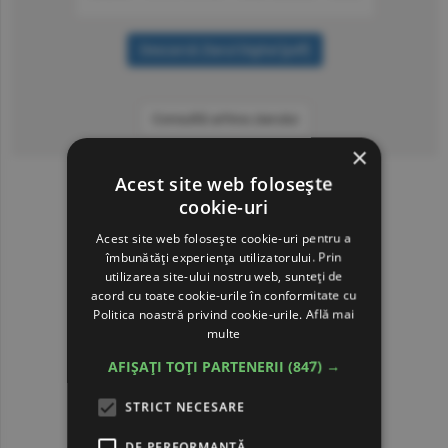
Consultă arhiva ziarului
×
Acest site web folosește
cookie-uri
Acest site web folosește cookie-uri pentru a
îmbunătăți experiența utilizatorului. Prin
utilizarea site-ului nostru web, sunteți de
acord cu toate cookie-urile în conformitate cu
Politica noastră privind cookie-urile.
Află mai
multe
AFIȘAȚI TOȚI PARTENERII
(847) →
STRICT NECESARE
DE PERFORMANȚĂ