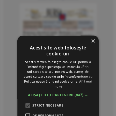
×
Acest site web folosește
cookie-uri
Acest site web folosește cookie-uri pentru a
îmbunătăți experiența utilizatorului. Prin
utilizarea site-ului nostru web, sunteți de
acord cu toate cookie-urile în conformitate cu
Politica noastră privind cookie-urile.
Află mai
multe
AFIȘAȚI TOȚI PARTENERII
(847) →
STRICT NECESARE
DE PERFORMANȚĂ