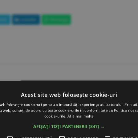
weet
LinkedIn
Whatsapp
)
Acest site web folosește cookie-uri
tamorfozati in pro-occidentali.Fiecare are cate un unchi plecat in
web folosește cookie-uri pentru a îmbunătăți experiența utilizatorului. Prin util
!
ru web, sunteți de acord cu toate cookie-urile în conformitate cu Politica noast
cookie-urile.
Află mai multe
AFIȘAȚI TOȚI PARTENERII
(847) →
8)