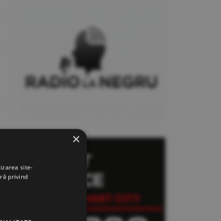
×
izarea site-
ră privind