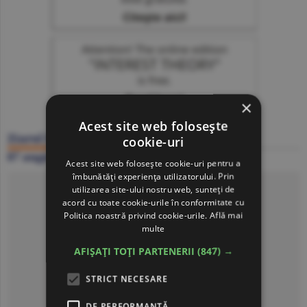
×
Acest site web folosește
Ziarul BURSA
cookie-uri
07 august
Acest site web folosește cookie-uri pentru a
îmbunătăți experiența utilizatorului. Prin
Click să citeşti ziarul
utilizarea site-ului nostru web, sunteți de
acord cu toate cookie-urile în conformitate cu
Politica noastră privind cookie-urile.
Află mai
multe
AFIȘAȚI TOȚI PARTENERII
(847) →
STRICT NECESARE
DE PERFORMANȚĂ