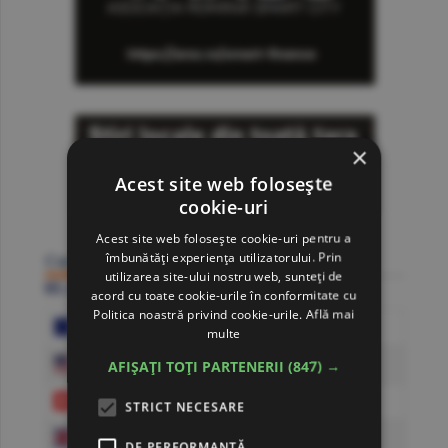
×
Acest site web folosește
cookie-uri
Acest site web folosește cookie-uri pentru a
îmbunătăți experiența utilizatorului. Prin
Curs valutar BNR
utilizarea site-ului nostru web, sunteți de
05 Aug. 2026
acord cu toate cookie-urile în conformitate cu
Politica noastră privind cookie-urile.
Află mai
Euro
5.2489
multe
AFIȘAȚI TOȚI PARTENERII
(847) →
Dolar SUA
4.5480
Franc elveţian
5.6210
STRICT NECESARE
Liră sterlină
6.1244
DE PERFORMANȚĂ