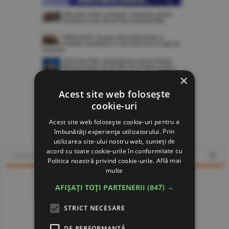
×
Acest site web folosește
cookie-uri
www.constructiibursa.ro
Acest site web folosește cookie-uri pentru a
îmbunătăți experiența utilizatorului. Prin
utilizarea site-ului nostru web, sunteți de
acord cu toate cookie-urile în conformitate cu
Politica noastră privind cookie-urile.
Află mai
multe
AFIȘAȚI TOȚI PARTENERII
(847) →
STRICT NECESARE
DE PERFORMANȚĂ