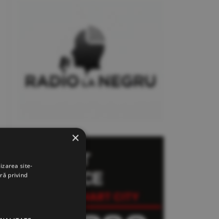
×
izarea site-
ră privind