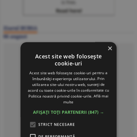
Ziarul BURSA
06 august
×
Click să citeşti ziarul
Acest site web folosește
cookie-uri
Acest site web folosește cookie-uri pentru a
îmbunătăți experiența utilizatorului. Prin
utilizarea site-ului nostru web, sunteți de
acord cu toate cookie-urile în conformitate cu
Politica noastră privind cookie-urile.
Află mai
multe
AFIȘAȚI TOȚI PARTENERII
(847) →
STRICT NECESARE
DE PERFORMANȚĂ