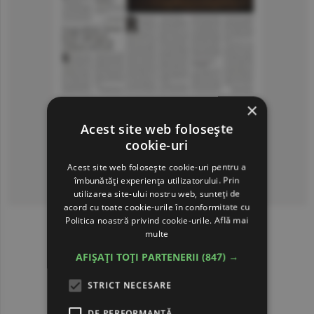
×
Acest site web folosește
cookie-uri
Acest site web folosește cookie-uri pentru a
Consultă arhiva ziarului
îmbunătăți experiența utilizatorului. Prin
utilizarea site-ului nostru web, sunteți de
acord cu toate cookie-urile în conformitate cu
Politica noastră privind cookie-urile.
Află mai
multe
AFIȘAȚI TOȚI PARTENERII
(847) →
STRICT NECESARE
DE PERFORMANȚĂ