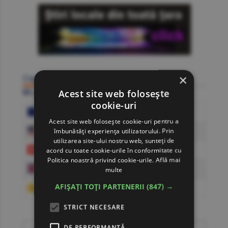
×
Curs valutar BNR
05 Aug. 2026
Acest site web folosește
cookie-uri
Euro
5.2489
Acest site web folosește cookie-uri pentru a
îmbunătăți experiența utilizatorului. Prin
Dolar SUA
4.5480
utilizarea site-ului nostru web, sunteți de
acord cu toate cookie-urile în conformitate cu
Franc elveţian
5.6210
Politica noastră privind cookie-urile.
Află mai
Liră sterlină
6.1244
multe
AFIȘAȚI TOȚI PARTENERII
(847) →
Gram de aur
607.9521
STRICT NECESARE
convertor valutar
DE PERFORMANȚĂ