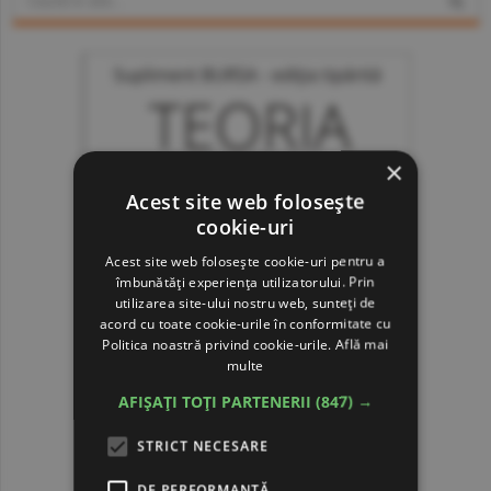
×
Acest site web folosește
cookie-uri
Acest site web folosește cookie-uri pentru a
îmbunătăți experiența utilizatorului. Prin
utilizarea site-ului nostru web, sunteți de
acord cu toate cookie-urile în conformitate cu
Politica noastră privind cookie-urile.
Află mai
multe
AFIȘAȚI TOȚI PARTENERII
(847) →
STRICT NECESARE
DE PERFORMANȚĂ