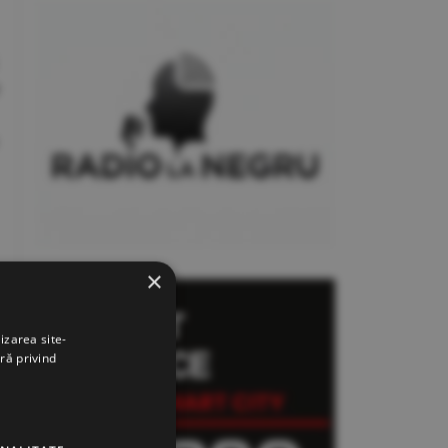
×
,
izarea site-
ră privind