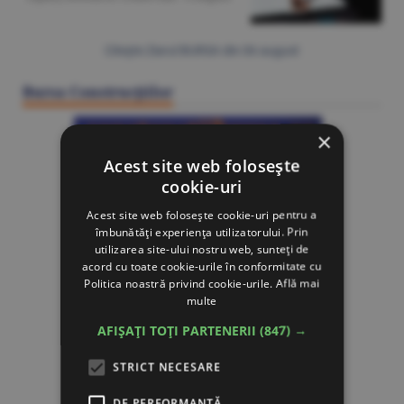
Citeşte Ziarul BURSA din
06 august
Bursa Construcţiilor
×
Acest site web folosește
cookie-uri
Acest site web folosește cookie-uri pentru a
îmbunătăți experiența utilizatorului. Prin
utilizarea site-ului nostru web, sunteți de
acord cu toate cookie-urile în conformitate cu
Politica noastră privind cookie-urile.
Află mai
multe
AFIȘAȚI TOȚI PARTENERII
(847) →
STRICT NECESARE
DE PERFORMANȚĂ