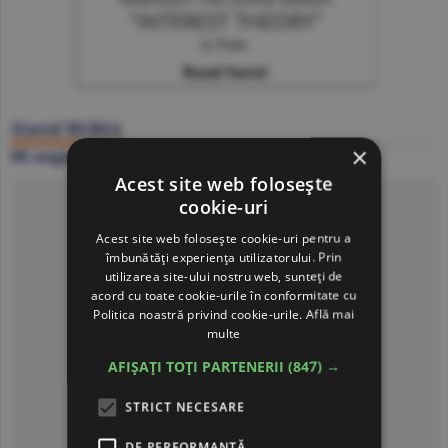
Ziarul BURSA
×
06 august
Acest site web folosește
Click să citeşti ziarul
cookie-uri
Acest site web folosește cookie-uri pentru a
îmbunătăți experiența utilizatorului. Prin
utilizarea site-ului nostru web, sunteți de
acord cu toate cookie-urile în conformitate cu
Politica noastră privind cookie-urile.
Află mai
multe
AFIȘAȚI TOȚI PARTENERII
(847) →
STRICT NECESARE
DE PERFORMANȚĂ