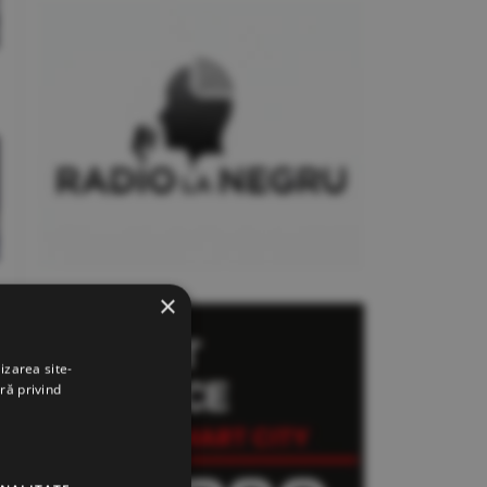
×
izarea site-
ră privind