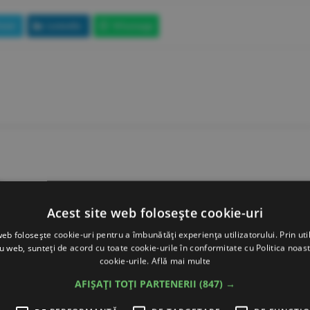
weet
LinkedIn
Whatsapp
)
Acest site web folosește cookie-uri
web folosește cookie-uri pentru a îmbunătăți experiența utilizatorului. Prin util
ru web, sunteți de acord cu toate cookie-urile în conformitate cu Politica noast
cookie-urile.
Află mai multe
AFIȘAȚI TOȚI PARTENERII
(847) →
10.2025, 15:10)