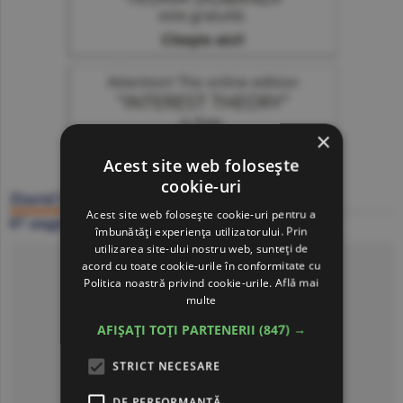
×
Acest site web folosește
cookie-uri
Ziarul BURSA
Acest site web folosește cookie-uri pentru a
07 august
îmbunătăți experiența utilizatorului. Prin
utilizarea site-ului nostru web, sunteți de
Click să citeşti ziarul
acord cu toate cookie-urile în conformitate cu
Politica noastră privind cookie-urile.
Află mai
multe
AFIȘAȚI TOȚI PARTENERII
(847) →
STRICT NECESARE
DE PERFORMANȚĂ