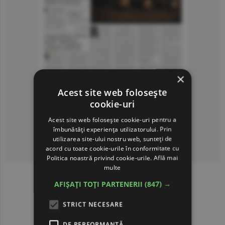
×
Acest site web folosește
cookie-uri
Acest site web folosește cookie-uri pentru a
îmbunătăți experiența utilizatorului. Prin
utilizarea site-ului nostru web, sunteți de
Consultă arhiva ziarului
acord cu toate cookie-urile în conformitate cu
Politica noastră privind cookie-urile.
Află mai
multe
AFIȘAȚI TOȚI PARTENERII
(847) →
STRICT NECESARE
DE PERFORMANȚĂ