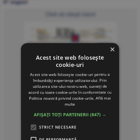
07 august
Click să citeşti ziarul
×
Acest site web folosește
cookie-uri
Acest site web folosește cookie-uri pentru a
îmbunătăți experiența utilizatorului. Prin
utilizarea site-ului nostru web, sunteți de
acord cu toate cookie-urile în conformitate cu
Politica noastră privind cookie-urile.
Află mai
multe
AFIȘAȚI TOȚI PARTENERII
(847) →
STRICT NECESARE
DE PERFORMANȚĂ