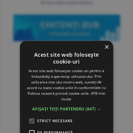
mai multe cotaţii valutare
×
Acest site web folosește
cookie-uri
Acest site web folosește cookie-uri pentru a
îmbunătăți experiența utilizatorului. Prin
utilizarea site-ului nostru web, sunteți de
acord cu toate cookie-urile în conformitate cu
Politica noastră privind cookie-urile.
Află mai
multe
AFIȘAȚI TOȚI PARTENERII
(847) →
STRICT NECESARE
DE PERFORMANȚĂ