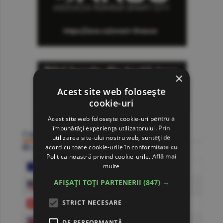
×
Acest site web folosește
cookie-uri
Acest site web folosește cookie-uri pentru a
îmbunătăți experiența utilizatorului. Prin
Curs valutar BNR
utilizarea site-ului nostru web, sunteți de
05 Aug. 2026
acord cu toate cookie-urile în conformitate cu
Politica noastră privind cookie-urile.
Află mai
multe
Euro
5.2489
AFIȘAȚI TOȚI PARTENERII
(847) →
Dolar SUA
4.5480
STRICT NECESARE
Franc elveţian
5.6210
DE PERFORMANȚĂ
Liră sterlină
6.1244