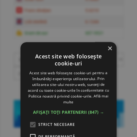
Franc elveţian
5.6210
Liră sterlină
6.1244
Gram de aur
607.9521
×
convertor valutar
Acest site web folosește
»
cookie-uri
=
?
Acest site web folosește cookie-uri pentru a
îmbunătăți experiența utilizatorului. Prin
utilizarea site-ului nostru web, sunteți de
mai multe cotaţii valutare
acord cu toate cookie-urile în conformitate cu
Politica noastră privind cookie-urile.
Află mai
multe
AFIȘAȚI TOȚI PARTENERII
(847) →
STRICT NECESARE
DE PERFORMANȚĂ