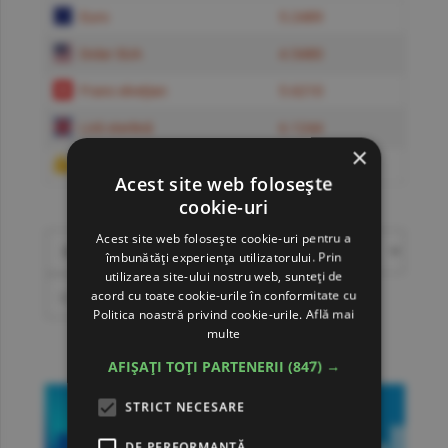
Euro
5.2489
Dolar SUA
4.5480
Franc elveţian
5.6210
Liră sterlină
6.1244
×
Gram de aur
607.9521
Acest site web folosește
cookie-uri
convertor valutar
Acest site web folosește cookie-uri pentru a
»
îmbunătăți experiența utilizatorului. Prin
utilizarea site-ului nostru web, sunteți de
=
?
acord cu toate cookie-urile în conformitate cu
Politica noastră privind cookie-urile.
Află mai
multe
mai multe cotaţii valutare
AFIȘAȚI TOȚI PARTENERII
(847) →
STRICT NECESARE
DE PERFORMANȚĂ