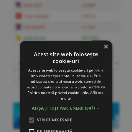
Dolar SUA
4.5480
Franc elveţian
5.6210
Liră sterlină
6.1244
Gram de aur
607.9521
×
convertor valutar
Acest site web folosește
cookie-uri
»
Acest site web folosește cookie-uri pentru a
=
îmbunătăți experiența utilizatorului. Prin
?
utilizarea site-ului nostru web, sunteți de
acord cu toate cookie-urile în conformitate cu
mai multe cotaţii valutare
Politica noastră privind cookie-urile.
Află mai
multe
AFIȘAȚI TOȚI PARTENERII
(847) →
STRICT NECESARE
DE PERFORMANȚĂ