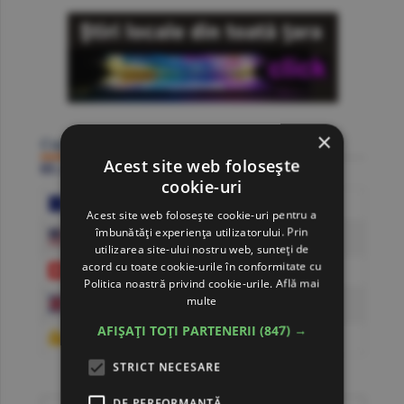
×
Curs valutar BNR
Acest site web folosește
05 Aug. 2026
cookie-uri
Euro
5.2489
Acest site web folosește cookie-uri pentru a
îmbunătăți experiența utilizatorului. Prin
Dolar SUA
4.5480
utilizarea site-ului nostru web, sunteți de
acord cu toate cookie-urile în conformitate cu
Franc elveţian
5.6210
Politica noastră privind cookie-urile.
Află mai
multe
Liră sterlină
6.1244
AFIȘAȚI TOȚI PARTENERII
(847) →
Gram de aur
607.9521
STRICT NECESARE
convertor valutar
DE PERFORMANȚĂ