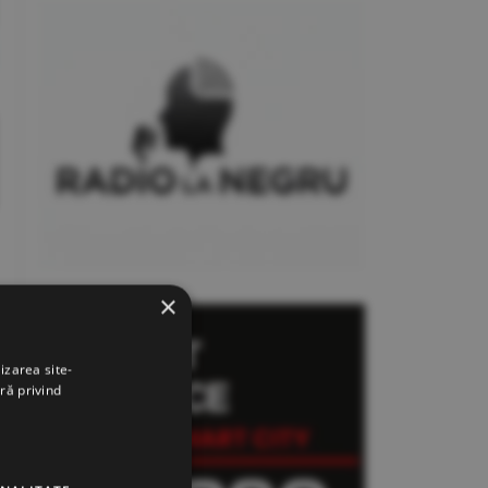
×
izarea site-
ră privind