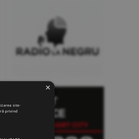
×
izarea site-
ră privind