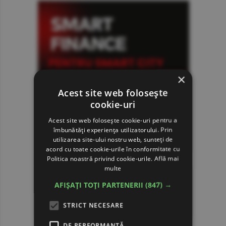
×
Acest site web folosește
cookie-uri
Acest site web folosește cookie-uri pentru a
îmbunătăți experiența utilizatorului. Prin
utilizarea site-ului nostru web, sunteți de
acord cu toate cookie-urile în conformitate cu
Politica noastră privind cookie-urile.
Află mai
multe
AFIȘAȚI TOȚI PARTENERII
(847) →
STRICT NECESARE
DE PERFORMANȚĂ