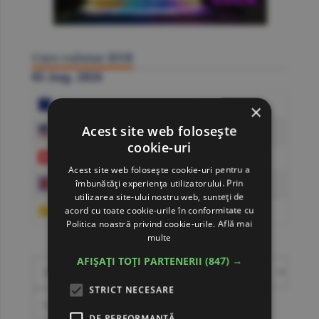
Curs valutar BNR
05 Aug. 2026
Euro
5.2489
×
Acest site web folosește
Dolar SUA
4.5480
cookie-uri
Franc elveţian
5.6210
Acest site web folosește cookie-uri pentru a
îmbunătăți experiența utilizatorului. Prin
Liră sterlină
6.1244
utilizarea site-ului nostru web, sunteți de
acord cu toate cookie-urile în conformitate cu
Gram de aur
607.9521
Politica noastră privind cookie-urile.
Află mai
multe
convertor valutar
AFIȘAȚI TOȚI PARTENERII
(847) →
»
STRICT NECESARE
=
?
DE PERFORMANȚĂ