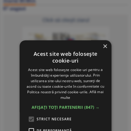
Ziarul BURSA
07 august
Click să citeşti ziarul
×
Acest site web folosește
cookie-uri
Acest site web folosește cookie-uri pentru a
îmbunătăți experiența utilizatorului. Prin
utilizarea site-ului nostru web, sunteți de
acord cu toate cookie-urile în conformitate cu
Politica noastră privind cookie-urile.
Află mai
multe
AFIȘAȚI TOȚI PARTENERII
(847) →
STRICT NECESARE
DE PERFORMANȚĂ