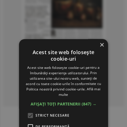
×
Acest site web folosește
cookie-uri
Acest site web folosește cookie-uri pentru a
îmbunătăți experiența utilizatorului. Prin
utilizarea site-ului nostru web, sunteți de
acord cu toate cookie-urile în conformitate cu
Politica noastră privind cookie-urile.
Află mai
multe
Consultă arhiva ziarului
AFIȘAȚI TOȚI PARTENERII
(847) →
STRICT NECESARE
DE PERFORMANȚĂ