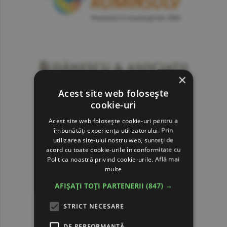
×
Acest site web folosește
cookie-uri
Acest site web folosește cookie-uri pentru a
îmbunătăți experiența utilizatorului. Prin
utilizarea site-ului nostru web, sunteți de
acord cu toate cookie-urile în conformitate cu
Politica noastră privind cookie-urile.
Află mai
multe
AFIȘAȚI TOȚI PARTENERII
(847) →
STRICT NECESARE
DE PERFORMANȚĂ