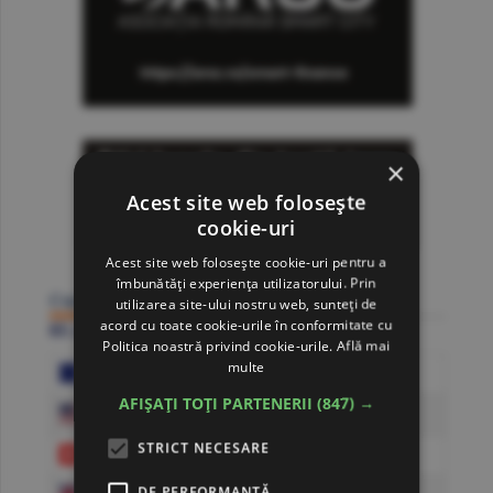
×
Acest site web folosește
cookie-uri
Acest site web folosește cookie-uri pentru a
îmbunătăți experiența utilizatorului. Prin
Curs valutar BNR
utilizarea site-ului nostru web, sunteți de
acord cu toate cookie-urile în conformitate cu
05 Aug. 2026
Politica noastră privind cookie-urile.
Află mai
multe
Euro
5.2489
AFIȘAȚI TOȚI PARTENERII
(847) →
Dolar SUA
4.5480
STRICT NECESARE
Franc elveţian
5.6210
DE PERFORMANȚĂ