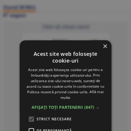
Ziarul BURSA
07 august
Click să citeşti ziarul
×
Acest site web folosește
cookie-uri
Acest site web folosește cookie-uri pentru a
îmbunătăți experiența utilizatorului. Prin
utilizarea site-ului nostru web, sunteți de
acord cu toate cookie-urile în conformitate cu
Politica noastră privind cookie-urile.
Află mai
multe
AFIȘAȚI TOȚI PARTENERII
(847) →
STRICT NECESARE
DE PERFORMANȚĂ