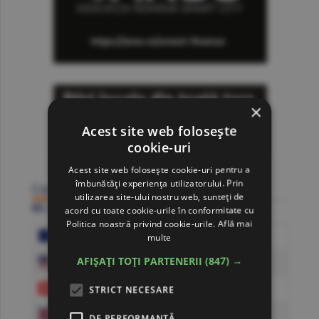
×
Acest site web folosește
cookie-uri
Acest site web folosește cookie-uri pentru a
îmbunătăți experiența utilizatorului. Prin
Curs valutar BNR
utilizarea site-ului nostru web, sunteți de
05 Aug. 2026
acord cu toate cookie-urile în conformitate cu
Politica noastră privind cookie-urile.
Află mai
Euro
5.2489
multe
AFIȘAȚI TOȚI PARTENERII
(847) →
Dolar SUA
4.5480
Franc elveţian
5.6210
STRICT NECESARE
Liră sterlină
6.1244
DE PERFORMANȚĂ