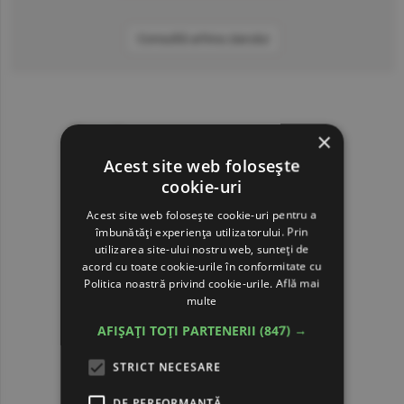
Consultă arhiva ziarului
×
Acest site web folosește
cookie-uri
Acest site web folosește cookie-uri pentru a
îmbunătăți experiența utilizatorului. Prin
utilizarea site-ului nostru web, sunteți de
acord cu toate cookie-urile în conformitate cu
Politica noastră privind cookie-urile.
Află mai
multe
AFIȘAȚI TOȚI PARTENERII
(847) →
STRICT NECESARE
DE PERFORMANȚĂ