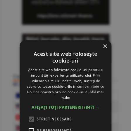
×
Acest site web folosește
cookie-uri
Acest site web folosește cookie-uri pentru a
îmbunătăți experiența utilizatorului. Prin
Curs valutar BNR
utilizarea site-ului nostru web, sunteți de
05 Aug. 2026
acord cu toate cookie-urile în conformitate cu
Politica noastră privind cookie-urile.
Află mai
Euro
5.2489
multe
AFIȘAȚI TOȚI PARTENERII
(847) →
Dolar SUA
4.5480
Franc elveţian
5.6210
STRICT NECESARE
Liră sterlină
6.1244
DE PERFORMANȚĂ