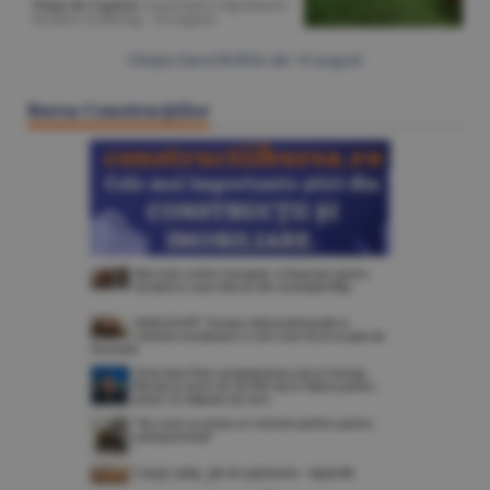
Piaţa de Capital
/Laurenţiu Căpcănaru,
broker Goldring -
10 august
Citeşte Ziarul BURSA din
10 august
Bursa Construcţiilor