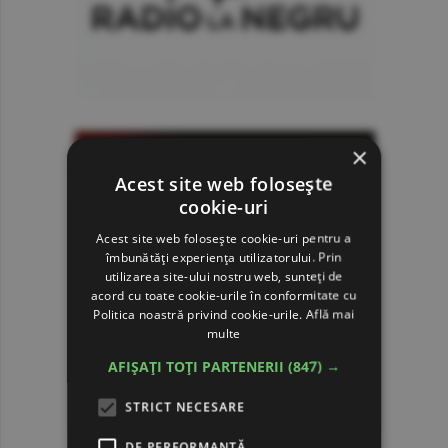
×
Acest site web folosește
cookie-uri
Acest site web folosește cookie-uri pentru a
îmbunătăți experiența utilizatorului. Prin
utilizarea site-ului nostru web, sunteți de
acord cu toate cookie-urile în conformitate cu
Politica noastră privind cookie-urile.
Află mai
multe
AFIȘAȚI TOȚI PARTENERII
(847) →
STRICT NECESARE
DE PERFORMANȚĂ