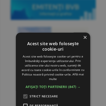
×
Acest site web folosește
cookie-uri
Acest site web folosește cookie-uri pentru a
îmbunătăți experiența utilizatorului. Prin
utilizarea site-ului nostru web, sunteți de
acord cu toate cookie-urile în conformitate cu
Politica noastră privind cookie-urile.
Află mai
multe
AFIȘAȚI TOȚI PARTENERII
(847) →
STRICT NECESARE
DE PERFORMANȚĂ