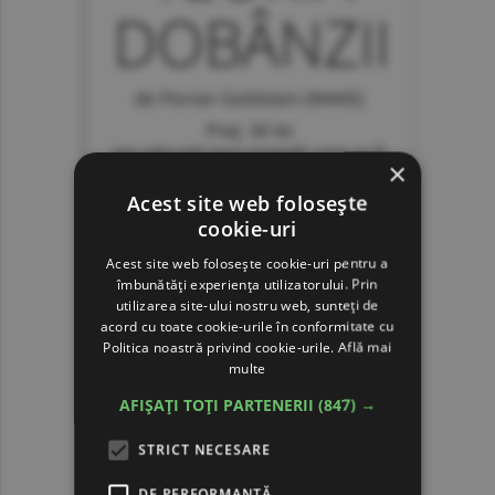
×
Acest site web folosește
cookie-uri
Acest site web folosește cookie-uri pentru a
îmbunătăți experiența utilizatorului. Prin
utilizarea site-ului nostru web, sunteți de
acord cu toate cookie-urile în conformitate cu
Politica noastră privind cookie-urile.
Află mai
multe
AFIȘAȚI TOȚI PARTENERII
(847) →
STRICT NECESARE
DE PERFORMANȚĂ