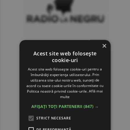
×
Acest site web folosește
cookie-uri
Acest site web folosește cookie-uri pentru a
îmbunătăți experiența utilizatorului. Prin
utilizarea site-ului nostru web, sunteți de
acord cu toate cookie-urile în conformitate cu
Politica noastră privind cookie-urile.
Află mai
multe
AFIȘAȚI TOȚI PARTENERII
(847) →
STRICT NECESARE
DE PERFORMANȚĂ