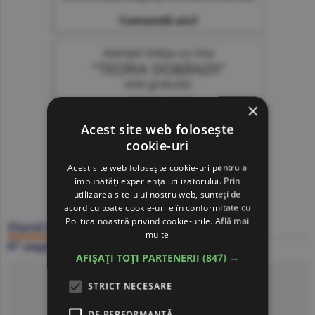
×
Acest site web folosește
cookie-uri
Acest site web folosește cookie-uri pentru a
îmbunătăți experiența utilizatorului. Prin
utilizarea site-ului nostru web, sunteți de
acord cu toate cookie-urile în conformitate cu
Politica noastră privind cookie-urile.
Află mai
Ziarul BURSA
multe
07 august
AFIȘAȚI TOȚI PARTENERII
(847) →
Click să citeşti ziarul
STRICT NECESARE
DE PERFORMANȚĂ