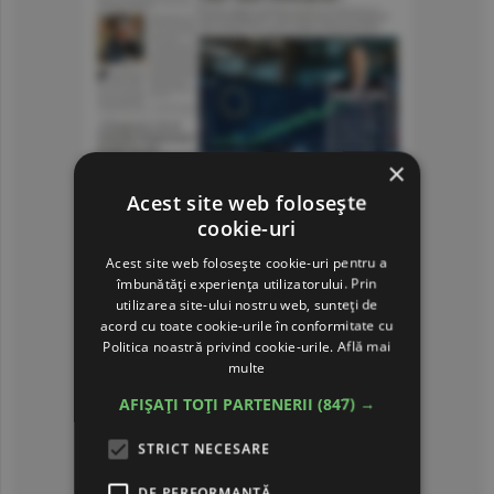
×
Acest site web folosește
cookie-uri
Acest site web folosește cookie-uri pentru a
îmbunătăți experiența utilizatorului. Prin
utilizarea site-ului nostru web, sunteți de
acord cu toate cookie-urile în conformitate cu
Politica noastră privind cookie-urile.
Află mai
multe
AFIȘAȚI TOȚI PARTENERII
(847) →
STRICT NECESARE
DE PERFORMANȚĂ