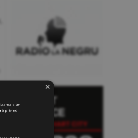
,
×
t
izarea site-
ră privind
s