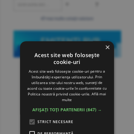
=
?
mai multe cotaţii valutare
×
Acest site web folosește
cookie-uri
Acest site web folosește cookie-uri pentru a
îmbunătăți experiența utilizatorului. Prin
utilizarea site-ului nostru web, sunteți de
acord cu toate cookie-urile în conformitate cu
Politica noastră privind cookie-urile.
Află mai
multe
AFIȘAȚI TOȚI PARTENERII
(847) →
STRICT NECESARE
DE PERFORMANȚĂ