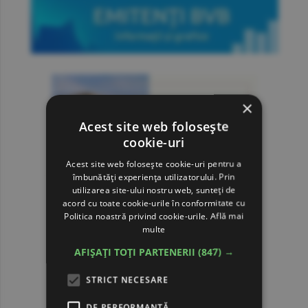
×
Acest site web folosește
cookie-uri
Acest site web folosește cookie-uri pentru a
îmbunătăți experiența utilizatorului. Prin
utilizarea site-ului nostru web, sunteți de
acord cu toate cookie-urile în conformitate cu
Politica noastră privind cookie-urile.
Află mai
multe
AFIȘAȚI TOȚI PARTENERII
(847) →
STRICT NECESARE
DE PERFORMANȚĂ