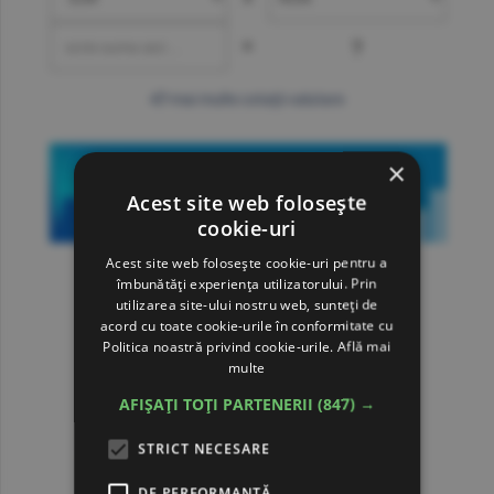
=
?
mai multe cotaţii valutare
×
Acest site web folosește
cookie-uri
Acest site web folosește cookie-uri pentru a
îmbunătăți experiența utilizatorului. Prin
utilizarea site-ului nostru web, sunteți de
acord cu toate cookie-urile în conformitate cu
Politica noastră privind cookie-urile.
Află mai
multe
AFIȘAȚI TOȚI PARTENERII
(847) →
STRICT NECESARE
DE PERFORMANȚĂ