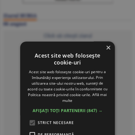
Ziarul BURSA
06 august
Click să citeşti ziarul
×
Acest site web folosește
cookie-uri
Acest site web folosește cookie-uri pentru a
îmbunătăți experiența utilizatorului. Prin
utilizarea site-ului nostru web, sunteți de
acord cu toate cookie-urile în conformitate cu
Politica noastră privind cookie-urile.
Află mai
multe
AFIȘAȚI TOȚI PARTENERII
(847) →
STRICT NECESARE
DE PERFORMANȚĂ