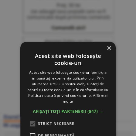
×
Acest site web folosește
cookie-uri
Acest site web folosește cookie-uri pentru a
îmbunătăți experiența utilizatorului. Prin
utilizarea site-ului nostru web, sunteți de
acord cu toate cookie-urile în conformitate cu
Politica noastră privind cookie-urile.
Află mai
multe
AFIȘAȚI TOȚI PARTENERII
(847) →
Ziarul BURSA
STRICT NECESARE
06 august
DE PERFORMANȚĂ